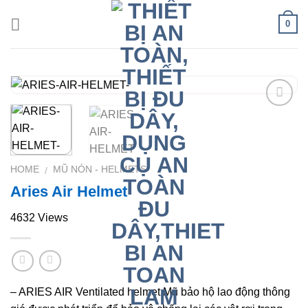
Skip
0
to
content
Add to
Wishlist
HOME
MŨ NÓN - HELMETS
/
Aries Air Helmet
4632 Views
– ARIES AIR Ventilated helmet.Mũ bảo hộ lao động thông