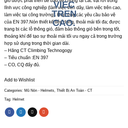
gió được phát triển để bảo vệ chống lại các vật rơi trong
lĩnh vực công nghiệp (làm việc trên dây, làm việc trên cao,
làm việc tại công trường). Đáp ứng các yêu cầu bảo vệ
của EN 397.Nón thiết kế tiện dụng, thoải mái tối đa; được
trang bị các lỗ thông gió, đảm bảo thông gió bên trong tốt,
thoáng khí để tạo sự thoải mái tối ưu ngay cả trong trường
hợp sử dụng trong thời gian dài.
– Hãng CT Climbing Technogogy
– Tiêu chuẩn :EN 397
– CO, CQ đẩy đủ.
Add to Wishlist
Categories:
Mũ Nón - Helmets
,
Thiết Bị An Toàn - CT
Tag:
Helmet