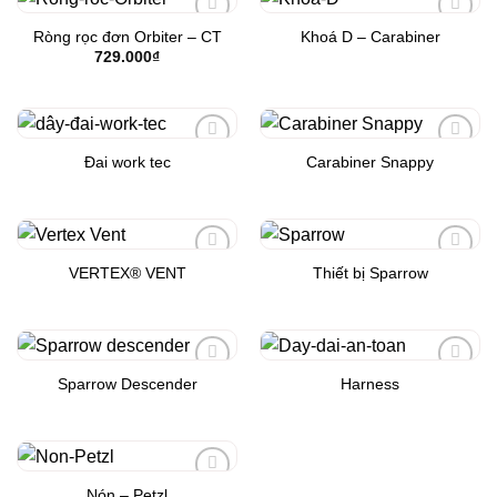
Ròng rọc đơn Orbiter – CT
Khoá D – Carabiner
Add to
Add to
Wishlist
Wishlist
729.000
₫
Đai work tec
Carabiner Snappy
Add to
Add to
Wishlist
Wishlist
VERTEX® VENT
Thiết bị Sparrow
Add to
Add to
Wishlist
Wishlist
Sparrow Descender
Harness
Add to
Add to
Wishlist
Wishlist
Nón – Petzl