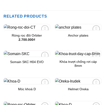
RELATED PRODUCTS
Ròng rọc đôi Orbiter
Anchor plates
Add to
Add to
Wishlist
Wishlist
2.700.000
₫
Khóa trượt chống rơi cáp
Somain SKC H04 EVO
Add to
Add to
8mm
Wishlist
Wishlist
Móc khoá D
Helmet Oreka
Add to
Add to
Wishlist
Wishlist