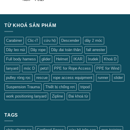
Add to
Wishlist
TỪ KHOÁ SẢN PHẨM
Carabiner
Clic-iT
cứu hộ
Descender
dây 2 móc
Dây leo núi
Dây rope
Dây đai toàn thân
fall arrester
Full body harness
glider
Helmet
IKAR
Irudek
Khoá D
lanyard
móc D
petzl
PPE for Rope Access
PPE for Wind
pulley ròng rọc
rescue
rope access equipment
runner
slider
Suspension Trauma
Thiết bị chống rơi
tripod
work positioning lanyard
Zipline
Đai khoá từ
TAGS
cháy chung cư
Confined Space
cứu hộ trên cao
gwo training