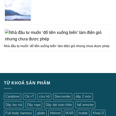
Nhà đầu tư muốn ‘đổ tiền xuống biển’ làm điện gió nhưng chưa được phép
TỪ KHOÁ SẢN PHẨM
Carabiner
Clic-iT
cứu hộ
Descender
dây 2 móc
Dây leo núi
Dây rope
Dây đai toàn thân
fall arrester
Full body harness
glider
Helmet
IKAR
Irudek
Khoá D