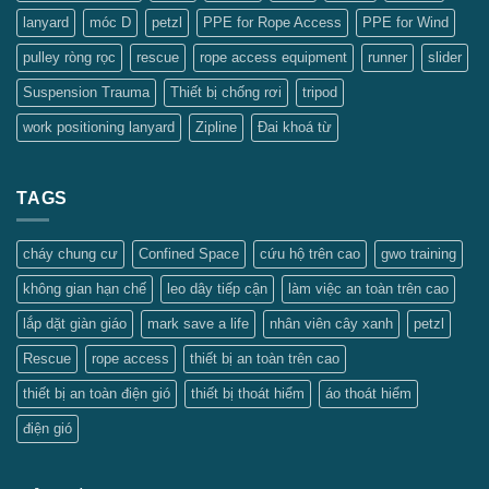
lanyard
móc D
petzl
PPE for Rope Access
PPE for Wind
pulley ròng rọc
rescue
rope access equipment
runner
slider
Suspension Trauma
Thiết bị chống rơi
tripod
work positioning lanyard
Zipline
Đai khoá từ
TAGS
cháy chung cư
Confined Space
cứu hộ trên cao
gwo training
không gian hạn chế
leo dây tiếp cận
làm việc an toàn trên cao
lắp dặt giàn giáo
mark save a life
nhân viên cây xanh
petzl
Rescue
rope access
thiết bị an toàn trên cao
thiết bị an toàn điện gió
thiết bị thoát hiểm
áo thoát hiểm
điện gió