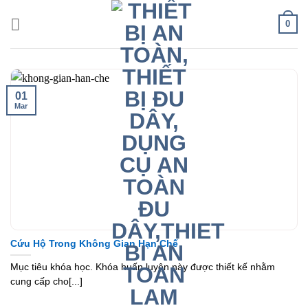
Skip
0
to
content
01
Mar
Cứu Hộ Trong Không Gian Hạn Chế
Mục tiêu khóa học. Khóa huấn luyện này được thiết kế nhằm
cung cấp cho[...]