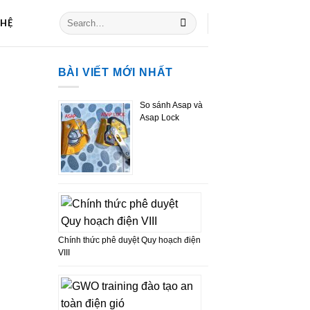
 HỆ
BÀI VIẾT MỚI NHẤT
So sánh Asap và
Asap Lock
Chính thức phê duyệt Quy hoạch điện
VIII