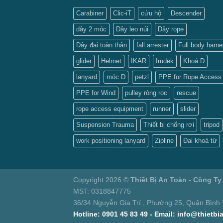
Carabiner
Clic-iT
cứu hộ
Descender
dây 2 móc
Dây leo núi
Dây rope
Dây đai toàn thân
fall arrester
Full body harn
glider
Helmet
IKAR
Irudek
Khoá D
lanyard
móc D
petzl
PPE for Rope Access
PPE for Wind
pulley ròng rọc
rescue
rope access equipment
runner
slider
Suspension Trauma
Thiết bị chống rơi
tripod
work positioning lanyard
Zipline
Đai khoá từ
Copyright 2026 ©
Thiết Bị An Toàn - Công 
MST: 0318847775
36/34 Nguyễn Gia Trí , Phường 25, Quận Bình
Hotline: 0901 45 83 49 - Email: info@thiet