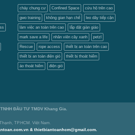
cháy chung cư
Confined Space
cứu hộ trên cao
gwo training
không gian hạn chế
leo dây tiếp cận
ess
làm việc an toàn trên cao
lắp dặt giàn giáo
mark save a life
nhân viên cây xanh
petzl
Rescue
rope access
thiết bị an toàn trên cao
thiết bị an toàn điện gió
thiết bị thoát hiểm
áo thoát hiểm
điện gió
Ty TNHH ĐẦU TƯ TMDV Khang Gia.
 Thạnh, TP.HCM. Việt Nam.
biantoan.com.vn & thietbiantoanhcm@gmail.com.