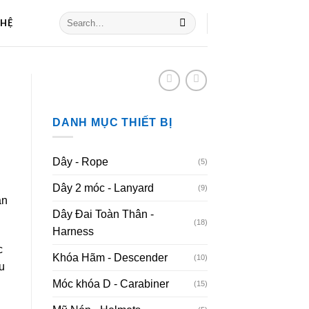
 HỆ
DANH MỤC THIẾT BỊ
Dây - Rope
(5)
Dây 2 móc - Lanyard
(9)
àn
Dây Đai Toàn Thân -
(18)
Harness
c
Khóa Hãm - Descender
(10)
u
Móc khóa D - Carabiner
(15)