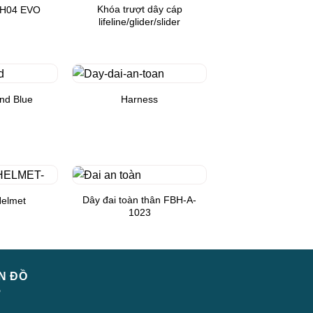
Khóa trượt dây cáp
 H04 EVO
Add to
Add to
lifeline/glider/slider
Wishlist
Wishlist
nd Blue
Harness
Add to
Add to
Wishlist
Wishlist
Dây đai toàn thân FBH-A-
Helmet
Add to
Add to
1023
Wishlist
Wishlist
N ĐỒ