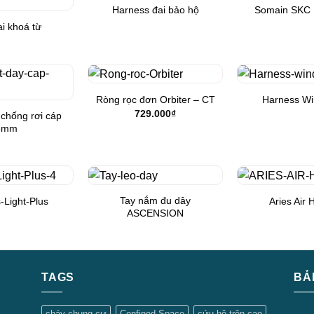
Harness đai bảo hộ
Somain SKC
Add to
Add to
Wishlist
Wishlist
i khoá từ
Ròng rọc đơn Orbiter – CT
Harness Wi
Add to
Add to
729.000
₫
Wishlist
Wishlist
 chống rơi cáp
8mm
Tay nắm đu dây
-Light-Plus
Aries Air 
Add to
Add to
ASCENSION
Wishlist
Wishlist
TAGS
BẢ
cháy chung cư
Confined Space
cứu hộ trên cao