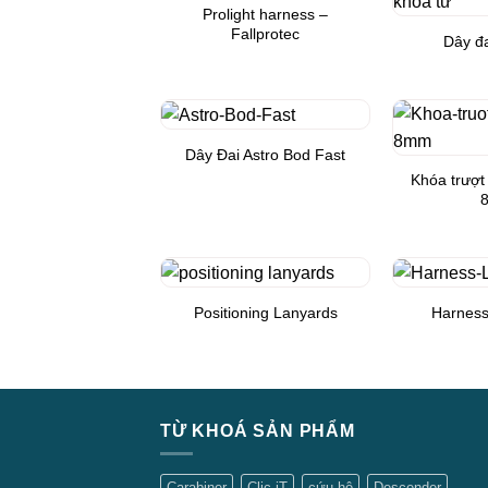
Prolight harness –
Add to
Fallprotec
Wishlist
Dây đa
Dây Đai Astro Bod Fast
Add to
Wishlist
Khóa trượt
Positioning Lanyards
Harness
Add to
Wishlist
TỪ KHOÁ SẢN PHẨM
Carabiner
Clic-iT
cứu hộ
Descender