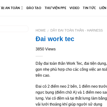
T BỊ AN TOÀN
ĐÀO TẠO
THƯ VIỆN PPE
VIDEO
TIN TỨC
LIÊN
HOME
DÂY ĐAI TOÀN THÂN - HARNESS
/
Đai work tec
Add to
Wishlist
3850 Views
Dây đai toàn thân Work Tec, đai tiện dụng,
gọn nhẹ phù hợp cho các công việc an to
trên cao.
Đai có 2 điểm neo 2 bên, 1 điểm neo trướ
ngực bụng (điểm chữ A) và 1 điểm neo sa
lưng. Vai có đệm và tại thắt lưng làm bằng
vải lưới thoáng khí giúp người sử dụng