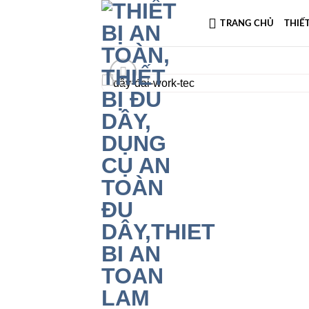
Skip
TRANG CHỦ
THIẾ
to
content