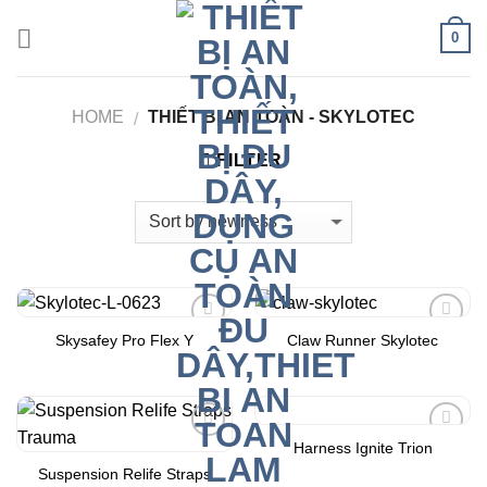
Skip
0
to
content
HOME
THIẾT BỊ AN TOÀN - SKYLOTEC
/
FILTER
Skysafey Pro Flex Y
Claw Runner Skylotec
Add to
Add to
Wishlist
Wishlist
Harness Ignite Trion
Add to
Add to
Wishlist
Wishlist
Suspension Relife Straps