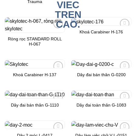
Trauma
Khoá Carabiner H-176
Add to
Add to
Wishlist
Wishlist
Ròng rọc STANDARD ROLL
H-067
Khoá Carabiner H-137
Dây đai bán thân G-0200
Add to
Add to
Wishlist
Wishlist
Dây đai bán thân G-1110
Dây đai toàn thân G-1083
Add to
Add to
Wishlist
Wishlist
Dây 2 móc L-0417
Dây làm việc chữ V L-0151