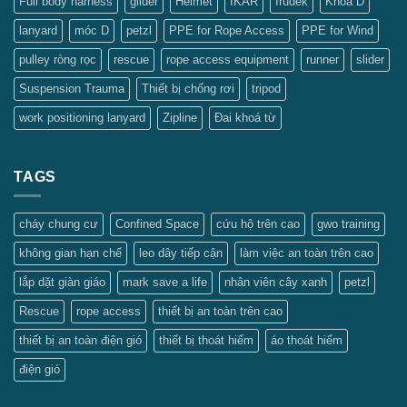
Full body harness
glider
Helmet
IKAR
Irudek
Khoá D
lanyard
móc D
petzl
PPE for Rope Access
PPE for Wind
pulley ròng rọc
rescue
rope access equipment
runner
slider
Suspension Trauma
Thiết bị chống rơi
tripod
work positioning lanyard
Zipline
Đai khoá từ
TAGS
cháy chung cư
Confined Space
cứu hộ trên cao
gwo training
không gian hạn chế
leo dây tiếp cận
làm việc an toàn trên cao
lắp dặt giàn giáo
mark save a life
nhân viên cây xanh
petzl
Rescue
rope access
thiết bị an toàn trên cao
thiết bị an toàn điện gió
thiết bị thoát hiểm
áo thoát hiểm
điện gió