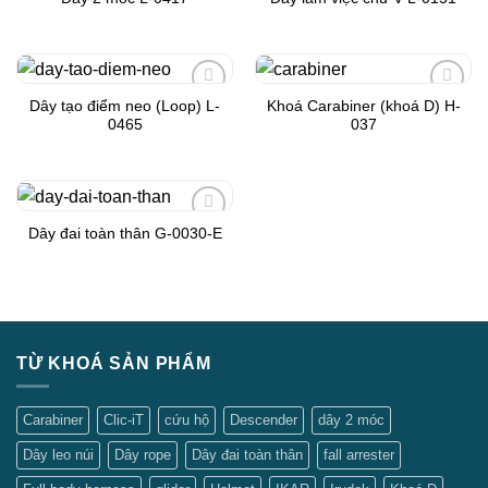
Add to
Add to
Wishlist
Wishlist
Dây tạo điểm neo (Loop) L-
Khoá Carabiner (khoá D) H-
Add to
Add to
0465
037
Wishlist
Wishlist
Dây đai toàn thân G-0030-E
Add to
Wishlist
TỪ KHOÁ SẢN PHẨM
Carabiner
Clic-iT
cứu hộ
Descender
dây 2 móc
Dây leo núi
Dây rope
Dây đai toàn thân
fall arrester