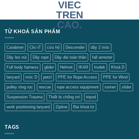
TỪ KHOÁ SẢN PHẨM
Carabiner
Clic-iT
cứu hộ
Descender
dây 2 móc
Dây leo núi
Dây rope
Dây đai toàn thân
fall arrester
Full body harness
glider
Helmet
IKAR
Irudek
Khoá D
lanyard
móc D
petzl
PPE for Rope Access
PPE for Wind
pulley ròng rọc
rescue
rope access equipment
runner
slider
Suspension Trauma
Thiết bị chống rơi
tripod
work positioning lanyard
Zipline
Đai khoá từ
TAGS