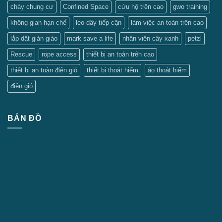
cháy chung cư
Confined Space
cứu hộ trên cao
gwo training
không gian hạn chế
leo dây tiếp cận
làm việc an toàn trên cao
lắp dặt giàn giáo
mark save a life
nhân viên cây xanh
petzl
Rescue
rope access
thiết bị an toàn trên cao
thiết bị an toàn điện gió
thiết bị thoát hiểm
áo thoát hiểm
điện gió
BẢN ĐỒ