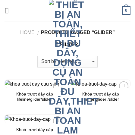
Skip
0
to
content
HOME
PRODUCTS TAGGED “GLIDER”
/
FILTER
Khóa trượt dây cáp
Khóa trượt dây cáp
Add to
Add to
lifeline/glider/slider
runner/glider /slider
Wishlist
Wishlist
Khoá trượt dây cáp
Add to
Wishlist