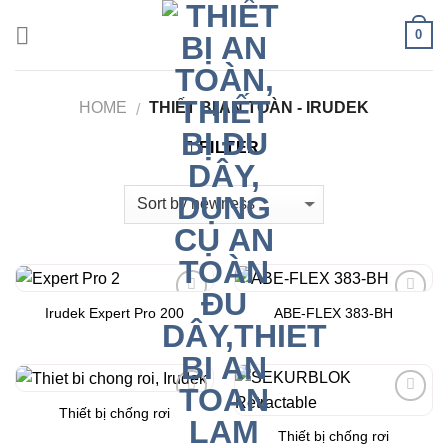
Skip
0
to
content
HOME
THIẾT BỊ AN TOÀN - IRUDEK
/
FILTER
Irudek Expert Pro 200
ABE-FLEX 383-BH
Add to
Add to
Wishlist
Wishlist
Thiết bị chống rơi
Add to
Add to
Wishlist
Wishlist
Thiết bị chống rơi