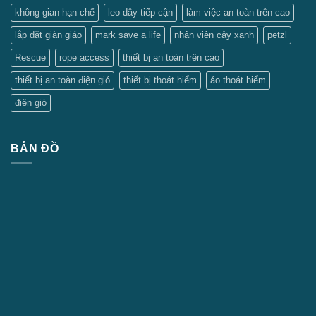
không gian hạn chế
leo dây tiếp cận
làm việc an toàn trên cao
lắp dặt giàn giáo
mark save a life
nhân viên cây xanh
petzl
Rescue
rope access
thiết bị an toàn trên cao
thiết bị an toàn điện gió
thiết bị thoát hiểm
áo thoát hiểm
điện gió
BẢN ĐỒ