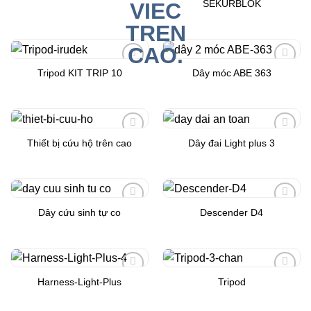
SEKURBLOK
Tripod KIT TRIP 10
Dây móc ABE 363
Add to
Add to
Wishlist
Wishlist
Thiết bị cứu hộ trên cao
Dây đai Light plus 3
Add to
Add to
Wishlist
Wishlist
Dây cứu sinh tự co
Descender D4
Add to
Add to
Wishlist
Wishlist
Harness-Light-Plus
Tripod
Add to
Add to
Wishlist
Wishlist