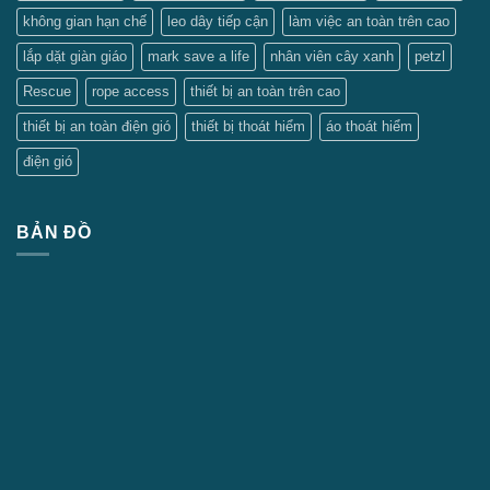
không gian hạn chế
leo dây tiếp cận
làm việc an toàn trên cao
lắp dặt giàn giáo
mark save a life
nhân viên cây xanh
petzl
Rescue
rope access
thiết bị an toàn trên cao
thiết bị an toàn điện gió
thiết bị thoát hiểm
áo thoát hiểm
điện gió
BẢN ĐỒ