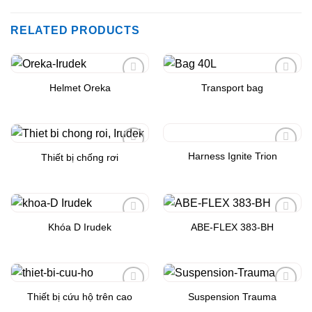
RELATED PRODUCTS
Helmet Oreka
Transport bag
Add to
Add to
Wishlist
Wishlist
Harness Ignite Trion
Thiết bị chống rơi
Add to
Add to
Wishlist
Wishlist
Khóa D Irudek
ABE-FLEX 383-BH
Add to
Add to
Wishlist
Wishlist
Thiết bị cứu hộ trên cao
Suspension Trauma
Add to
Add to
Wishlist
Wishlist