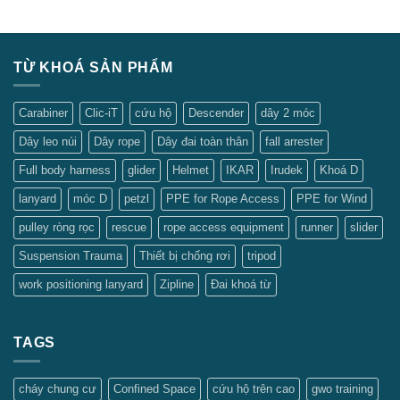
Wishlist
TỪ KHOÁ SẢN PHẨM
Carabiner
Clic-iT
cứu hộ
Descender
dây 2 móc
Dây leo núi
Dây rope
Dây đai toàn thân
fall arrester
Full body harness
glider
Helmet
IKAR
Irudek
Khoá D
lanyard
móc D
petzl
PPE for Rope Access
PPE for Wind
pulley ròng rọc
rescue
rope access equipment
runner
slider
Suspension Trauma
Thiết bị chống rơi
tripod
work positioning lanyard
Zipline
Đai khoá từ
TAGS
cháy chung cư
Confined Space
cứu hộ trên cao
gwo training